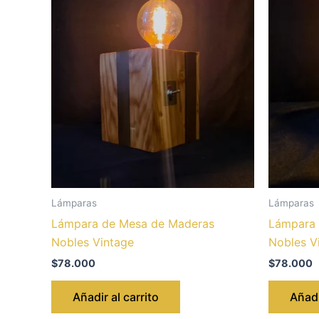
Lámparas
Lámparas
Lámpara de Mesa de Maderas
Lámpara 
Nobles Vintage
Nobles V
$
78.000
$
78.000
Añadir al carrito
Añadi