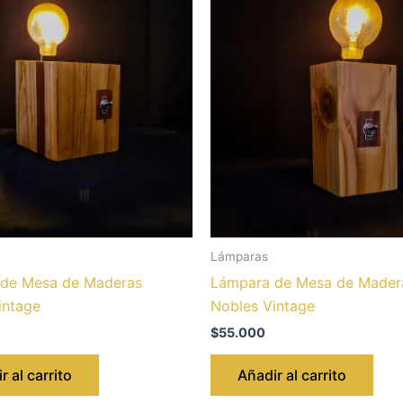
Lámparas
de Mesa de Maderas
Lámpara de Mesa de Mader
intage
Nobles Vintage
$
55.000
r al carrito
Añadir al carrito