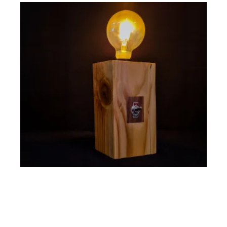
Lámparas
Lámpara de Mesa de Maderas Nobles Vintage
$
55.000