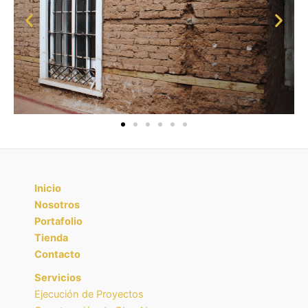
Inicio
Nosotros
Portafolio
Tienda
Contacto
Servicios
Ejecución de Proyectos